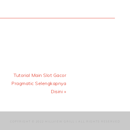
Next
Tutorial Main Slot Gacor
Post:
Pragmatic Selengkapnya
Disini »
COPYRIGHT © 2022 HILLVIEW GRILL | ALL RIGHTS RESERVED