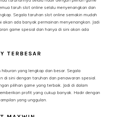
ua taruhannya selalu hadir dengan pilihan game
 semua taruh slot online selalu menyenangkan dan
ngkap. Segala taruhan slot online semakin mudah
ini akan ada banyak permainan menyenangkan. Jadi
aran game spesial dan hanya di sini akan ada
AY TERBESAR
 hiburan yang lengkap dan besar. Segala
 di sini dengan taruhan dan penawaran spesial.
gan pilihan game yang terbaik. Jadi di dalam
emberikan profit yang cukup banyak. Hadir dengan
ampilan yang unggulan.
OT MAXWIN