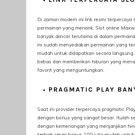
Di zaman modern ini link resmi terpercaya s
permainan yang menarik. Slot online Maxwi
banyak diincar terutama di dalam permaina
ini sudah menyediakan permainan yang ter
mudah untuk didapatkan secara langsung.
bebas dan memberikan hiburan yang mena
favorit yang menguntungkan.
PRAGMATIC PLAY BAN
Saat ini provider terpercaya pragmatic Pl
dengan bonus yang sangat besar. Itulah se
dengan kemenangan yang menjanjikan hing
terbaik resmi bonus 100 juta mudah untuk