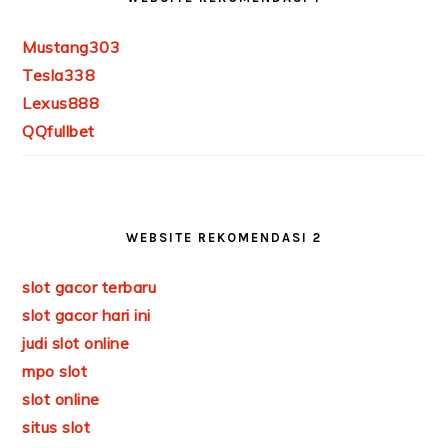
Mustang303
Tesla338
Lexus888
QQfullbet
WEBSITE REKOMENDASI 2
slot gacor terbaru
slot gacor hari ini
judi slot online
mpo slot
slot online
situs slot