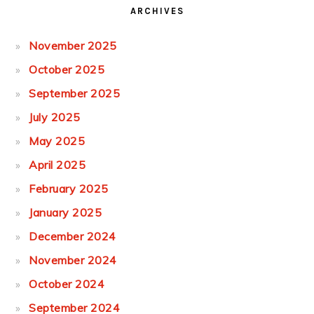
ARCHIVES
November 2025
October 2025
September 2025
July 2025
May 2025
April 2025
February 2025
January 2025
December 2024
November 2024
October 2024
September 2024