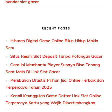
bandar slot gacor
RECENT POSTS
Hiburan Digital Game Online Bikin Hidup Makin
Seru
Situs Resmi Slot Deposit Tanpa Potongan Gacor
Cara Ini Membantu Player Supaya Bisa Tenang
Saat Main Di Link Slot Gacor
Perubahan Drastis Pilihan Judi Online Terbaik dan
Terpercaya Tahun 2025
Kenali Keunggulan Game Daftar Link Slot Online
Terpercaya Kartu yang Wajib Dipertimbangkan