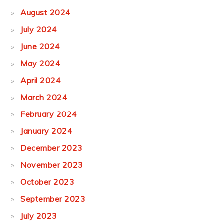
August 2024
July 2024
June 2024
May 2024
April 2024
March 2024
February 2024
January 2024
December 2023
November 2023
October 2023
September 2023
July 2023