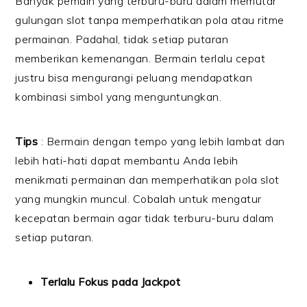
Banyak pemain yang terburu-buru dalam memutar
gulungan slot tanpa memperhatikan pola atau ritme
permainan. Padahal, tidak setiap putaran
memberikan kemenangan. Bermain terlalu cepat
justru bisa mengurangi peluang mendapatkan
kombinasi simbol yang menguntungkan.
Tips
: Bermain dengan tempo yang lebih lambat dan
lebih hati-hati dapat membantu Anda lebih
menikmati permainan dan memperhatikan pola slot
yang mungkin muncul. Cobalah untuk mengatur
kecepatan bermain agar tidak terburu-buru dalam
setiap putaran.
Terlalu Fokus pada Jackpot