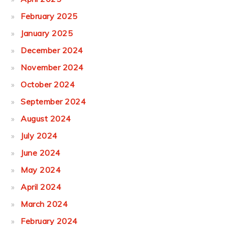
February 2025
January 2025
December 2024
November 2024
October 2024
September 2024
August 2024
July 2024
June 2024
May 2024
April 2024
March 2024
February 2024