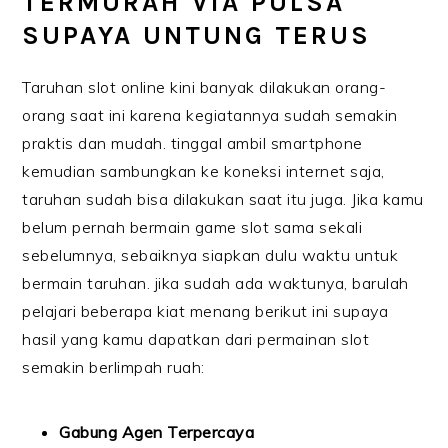
TERMURAH VIA PULSA
SUPAYA UNTUNG TERUS
Taruhan slot online kini banyak dilakukan orang-
orang saat ini karena kegiatannya sudah semakin
praktis dan mudah. tinggal ambil smartphone
kemudian sambungkan ke koneksi internet saja,
taruhan sudah bisa dilakukan saat itu juga. Jika kamu
belum pernah bermain game slot sama sekali
sebelumnya, sebaiknya siapkan dulu waktu untuk
bermain taruhan. jika sudah ada waktunya, barulah
pelajari beberapa kiat menang berikut ini supaya
hasil yang kamu dapatkan dari permainan slot
semakin berlimpah ruah:
Gabung Agen Terpercaya