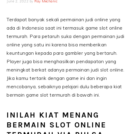
June 2, 2022
by
Ray Mechanic
Terdapat banyak sekali permainan judi online yang
ada di Indonesia saat ini termasuk game slot online
termurah. Para petaruh suka dengan permainan judi
online yang satu ini karena bisa memberikan
keuntungan kepada para gambler yang bertaruh.
Player juga bisa menghasilkan pendapatan yang
meningkat berkat adanya permainan judi slot online.
Jika kamu tertarik dengan game ini dan ingin
mencobanya, sebaiknya pelajari dulu beberapa kiat
bermain game slot termurah di bawah ini.
INILAH KIAT MENANG
BERMAIN SLOT ONLINE