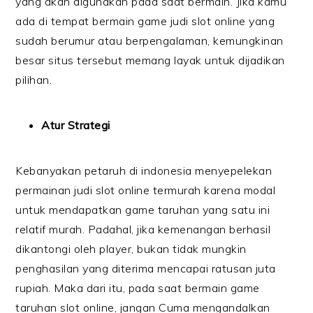
yang akan digunakan pada saat bermain. Jika kamu
ada di tempat bermain game judi slot online yang
sudah berumur atau berpengalaman, kemungkinan
besar situs tersebut memang layak untuk dijadikan
pilihan.
Atur Strategi
Kebanyakan petaruh di indonesia menyepelekan
permainan judi slot online termurah karena modal
untuk mendapatkan game taruhan yang satu ini
relatif murah. Padahal, jika kemenangan berhasil
dikantongi oleh player, bukan tidak mungkin
penghasilan yang diterima mencapai ratusan juta
rupiah. Maka dari itu, pada saat bermain game
taruhan slot online, jangan Cuma mengandalkan