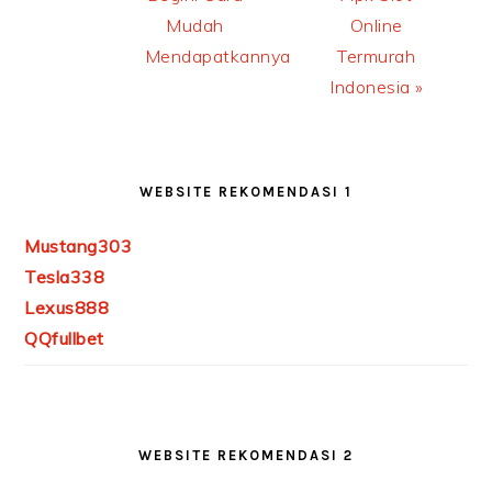
Mudah
Online
Mendapatkannya
Termurah
Indonesia »
PRIMARY
SIDEBAR
WEBSITE REKOMENDASI 1
Mustang303
Tesla338
Lexus888
QQfullbet
WEBSITE REKOMENDASI 2