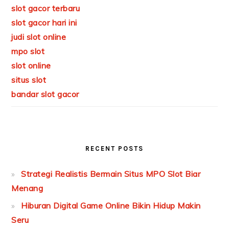
slot gacor terbaru
slot gacor hari ini
judi slot online
mpo slot
slot online
situs slot
bandar slot gacor
RECENT POSTS
Strategi Realistis Bermain Situs MPO Slot Biar
Menang
Hiburan Digital Game Online Bikin Hidup Makin
Seru