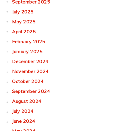
September 2025
July 2025
May 2025
April 2025
February 2025
January 2025
December 2024
November 2024
October 2024
September 2024
August 2024
July 2024
June 2024
May 2024