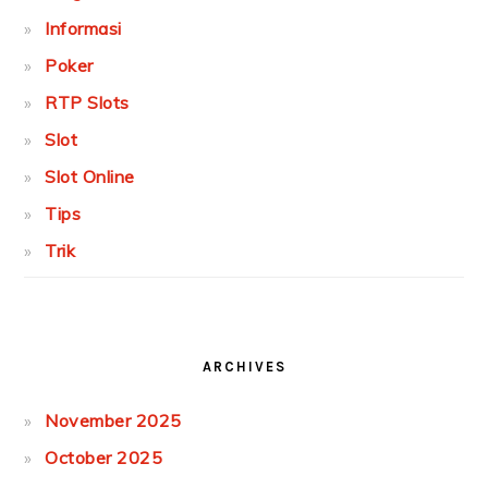
Informasi
Poker
RTP Slots
Slot
Slot Online
Tips
Trik
ARCHIVES
November 2025
October 2025