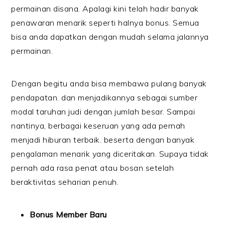
permainan disana. Apalagi kini telah hadir banyak
penawaran menarik seperti halnya bonus. Semua
bisa anda dapatkan dengan mudah selama jalannya
permainan.
Dengan begitu anda bisa membawa pulang banyak
pendapatan. dan menjadikannya sebagai sumber
modal taruhan judi dengan jumlah besar. Sampai
nantinya, berbagai keseruan yang ada pernah
menjadi hiburan terbaik. beserta dengan banyak
pengalaman menarik yang diceritakan. Supaya tidak
pernah ada rasa penat atau bosan setelah
beraktivitas seharian penuh.
Bonus Member Baru