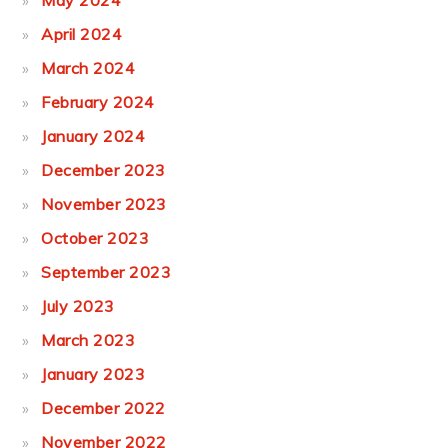
April 2024
March 2024
February 2024
January 2024
December 2023
November 2023
October 2023
September 2023
July 2023
March 2023
January 2023
December 2022
November 2022