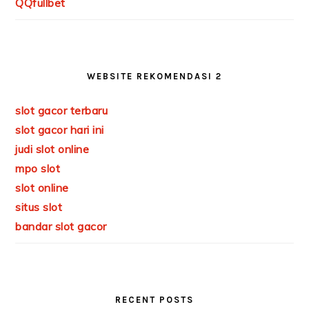
QQfullbet
WEBSITE REKOMENDASI 2
slot gacor terbaru
slot gacor hari ini
judi slot online
mpo slot
slot online
situs slot
bandar slot gacor
RECENT POSTS