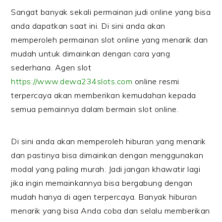
Sangat banyak sekali permainan judi online yang bisa
anda dapatkan saat ini. Di sini anda akan
memperoleh permainan slot online yang menarik dan
mudah untuk dimainkan dengan cara yang
sederhana. Agen slot
https://www.dewa234slots.com
online resmi
terpercaya akan memberikan kemudahan kepada
semua pemainnya dalam bermain slot online.
Di sini anda akan memperoleh hiburan yang menarik
dan pastinya bisa dimainkan dengan menggunakan
modal yang paling murah. Jadi jangan khawatir lagi
jika ingin memainkannya bisa bergabung dengan
mudah hanya di agen terpercaya. Banyak hiburan
menarik yang bisa Anda coba dan selalu memberikan