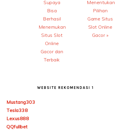
Post:
Post:
Supaya
Menentukan
Bisa
Pilihan
Berhasil
Game Situs
Menemukan
Slot Online
Situs Slot
Gacor »
Online
Gacor dan
Terbaik
PRIMARY
SIDEBAR
WEBSITE REKOMENDASI 1
Mustang303
Tesla338
Lexus888
QQfullbet