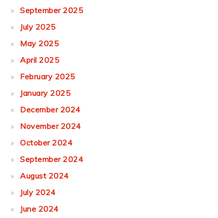
September 2025
July 2025
May 2025
April 2025
February 2025
January 2025
December 2024
November 2024
October 2024
September 2024
August 2024
July 2024
June 2024