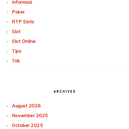
Informasi
Poker
RTP Slots
Slot
Slot Online
Tips
Trik
ARCHIVES
August 2026
November 2025
October 2025