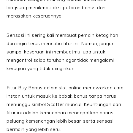
langsung menikmati aksi putaran bonus dan
merasakan keseruannya.
Sensasi ini sering kali membuat pemain ketagihan
dan ingin terus mencoba fitur ini. Namun, jangan
sampai keseruan ini membuatmu lupa untuk
mengontrol saldo taruhan agar tidak mengalami
kerugian yang tidak diinginkan.
Fitur Buy Bonus dalam slot online menawarkan cara
instan untuk masuk ke babak bonus tanpa harus
menunggu simbol Scatter muncul. Keuntungan dari
fitur ini adalah kemudahan mendapatkan bonus,
peluang kemenangan lebih besar, serta sensasi
bermain yang lebih seru.