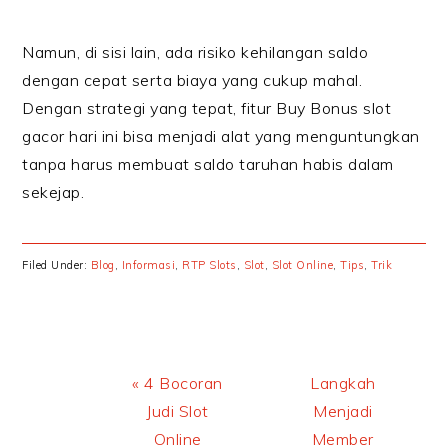
Namun, di sisi lain, ada risiko kehilangan saldo
dengan cepat serta biaya yang cukup mahal.
Dengan strategi yang tepat, fitur Buy Bonus slot
gacor hari ini bisa menjadi alat yang menguntungkan
tanpa harus membuat saldo taruhan habis dalam
sekejap.
Filed Under:
Blog
,
Informasi
,
RTP Slots
,
Slot
,
Slot Online
,
Tips
,
Trik
Previous
Next
« 4 Bocoran
Langkah
Post:
Post:
Judi Slot
Menjadi
Online
Member