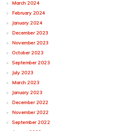
March 2024
February 2024
January 2024
December 2023
November 2023
October 2023
September 2023
July 2023
March 2023
January 2023
December 2022
November 2022
September 2022